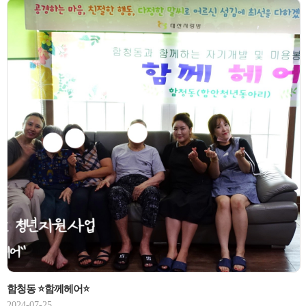
함청동 ⭐함께헤어⭐
2024-07-25