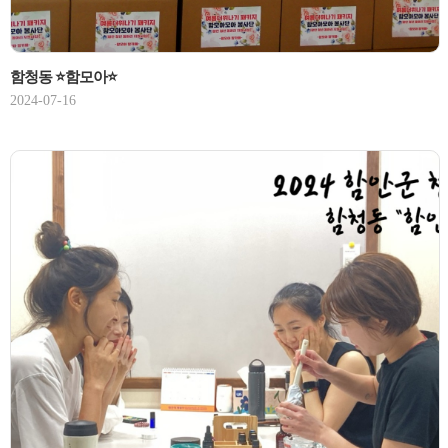
함청동 ⭐함모아⭐
2024-07-16