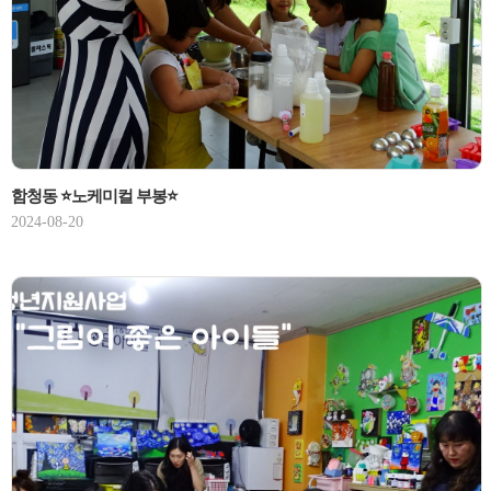
함청동 ⭐노케미컬 부봉⭐
2024-08-20