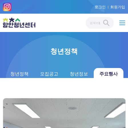
로그인
회원가입
청년정책
청년정책
모집공고
청년정보
주요행사