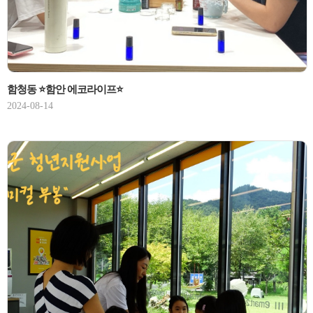
함청동 ⭐함안 에코라이프⭐
2024-08-14