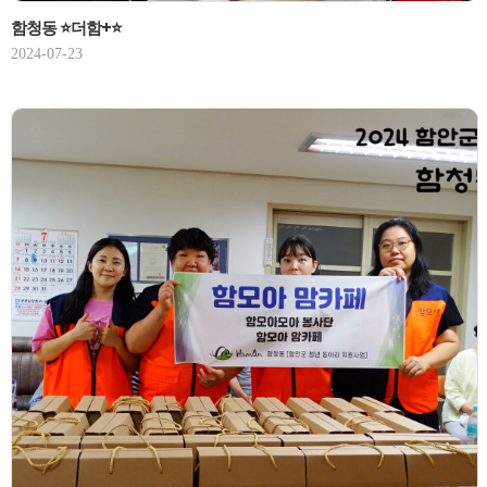
함청동 ⭐더함+⭐
2024-07-23