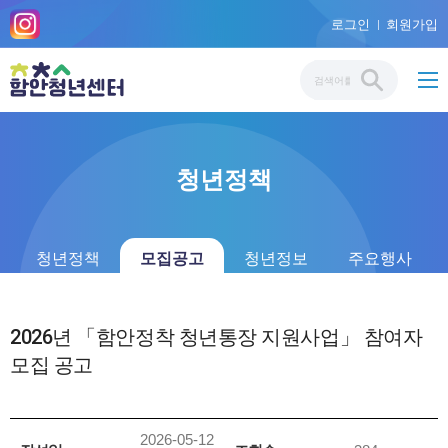
로그인
회원가입
청년정책
청년정책
모집공고
청년정보
주요행사
2026년 「함안정착 청년통장 지원사업」 참여자
모집 공고
2026-05-12