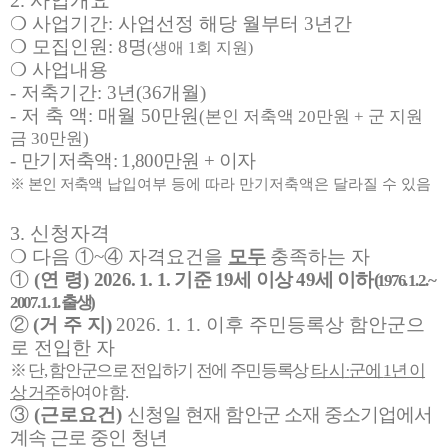
2.
사업개요
❍
사업기간
:
사업선정 해당 월부터
3
년간
❍
모집인원
: 8
명
(
생애
1
회 지원
)
❍
사업내용
-
저축기간
: 3
년
(36
개월
)
-
저 축 액
:
매월
50
만원
(
본인 저축액
20
만원
+
군 지원
금
30
만원
)
-
만기저축액
: 1,800
만원
+
이자
※
본인 저축액
납입여부 등에 따라 만기저축액은 달라질 수 있음
3.
신청자격
❍
다음
①
~
④
자격요건을
모두
충족하는 자
①
(
연 령
)
2026. 1. 1.
기준
19
세 이상
49
세 이하
(
1976. 1. 2. ~
2007. 1. 1.
출생
)
②
(
거 주 지
)
2026. 1. 1.
이후 주민등록상 함안군으
로 전입한 자
※
단
,
함안군으로 전입하기 전에 주민등록상
타 시
·
군에
1
년 이
상 거주
하여야 함
.
③
(
근로요건
)
신청일 현재 함안군 소재 중소기업에서
계속 근로 중인 청년