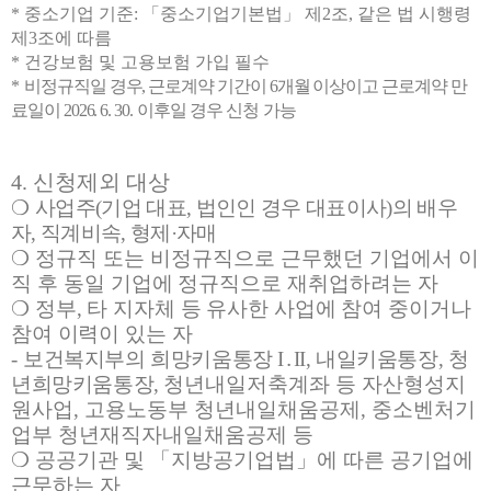
*
중소기업 기준
:
「
중소기업기본법
」
제
2
조
,
같은 법 시행령
제
3
조에 따름
*
건강보험 및 고용보험 가입 필수
*
비정규직일 경우
,
근로계약 기간이
6
개월 이상이고 근로계약 만
료일이
2026. 6. 30.
이후일 경우 신청 가능
4.
신청제외 대상
❍
사업주
(
기업 대표
,
법인인 경우 대표이사
)
의 배우
자
,
직계비속
,
형제
·
자매
❍
정규직 또는 비정규직으로 근무했던 기업에서 이
직 후 동일 기업에
정규직으로 재취업하려는 자
❍
정부
,
타 지자체 등 유사한 사업에 참여 중이거나
참여 이력이 있는 자
-
보건복지부의 희망키움통장
I
․
II,
내일키움통장
,
청
년희망키움통장
,
청년
내일저축계좌 등 자산형성지
원사업
,
고용노동부 청년내일채움공제
,
중소벤처기
업부 청년재직자내일채움공제 등
❍
공공기관 및
「
지방공기업법
」
에 따른 공기업에
근무하는 자