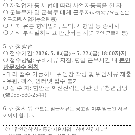
❍
자영업자 등 세법에 따라 사업자등록을 한 자
❍
군복무자 및 군복무 대체 근무자
(
사회복무요원
,
전문
연구요원
,
산업기능요원 등
)
❍
사치
·
유흥
·
향락업체
,
도박
,
사행업 등 종사자
❍
기타 부적절하다고 판단되는 자
(
외국인 근로자 등
)
5.
신청방법
❍
접수기간
:
2026. 5. 8.(
금
) ~ 5. 22.(
금
) 18:00
까지
❍
접수방법
:
구비서류 지참
,
평일 근무시간 내
본인
방문접수 원칙
-
대리 접수 가능하나 위임장 작성 및 위임서류 제출
-
우편
,
팩스
,
인터넷 접수 불가
❍
접 수 처
:
함안군 혁신전략담당관 인구청년담당
(
☎
055-580-2544)
6.
신청서류
※
모든 발급서류는 공고일 이후 발급된 서류
이어야 합니다
.
①「
함안정착 청년통장 지원사업
」
참여 신청서
1
부