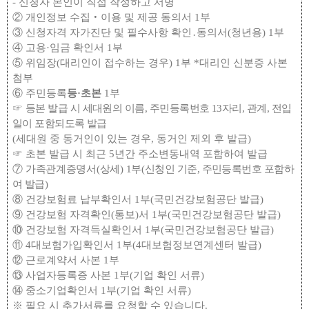
-
신청자 본인이 직접 작성하고 서명
②
개인정보 수집
‧
이용 및 제공 동의서
1
부
③
신청자격 자가진단 및 필수사항 확인
․
동의서
(
청년용
) 1
부
④
고용
·
임금 확인서
1
부
⑤
위임장
(
대리인이 접수하는 경우
) 1
부
*
대리인 신분증 사본
첨부
⑥
주민등록
등
·
초본
1
부
☞
등본 발급 시 세대원의 이름
,
주민등록번호
13
자리
,
관계
,
전입
일이 포함되도록 발급
(
세대원 중 동거인이 있는 경우
,
동거인 제외 후 발급
)
☞
초본 발급 시 최근
5
년간 주소변동내역 포함하여 발급
⑦
가족관계증명서
(
상세
) 1
부
(
신청인 기준
,
주민등록번호 포함하
여 발급
)
⑧
건강보험료 납부확인서
1
부
(
국민건강보험공단 발급
)
⑨
건강보험 자격확인
(
통보
)
서
1
부
(
국민건강보험공단 발급
)
⑩
건강보험 자격득실확인서
1
부
(
국민건강보험공단 발급
)
⑪
4
대보험가입확인서
1
부
(4
대보험정보연계센터 발급
)
⑫
근로계약서 사본
1
부
⑬
사업자등록증 사본
1
부
(
기업 확인 서류
)
⑭
중소기업확인서
1
부
(
기업 확인 서류
)
※
필요 시 추가서류를 요청할 수 있습니다
.