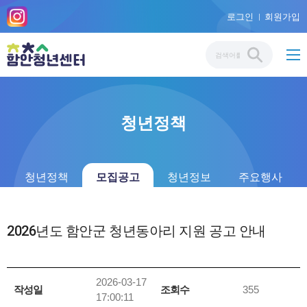
로그인
회원가입
청년정책
청년정책
모집공고
청년정보
주요행사
2026년도 함안군 청년동아리 지원 공고 안내
2026-03-17
작성일
조회수
355
17:00:11