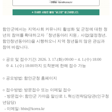
함안군에서는 지역사회 커뮤니티 활성화 및 군정에 대한 청
년의
참여를 확대하고자
「청년동아리 지원」사업
(
열정청년
,
함안청년동아리
)
을
시행하오니 지역 청년들의 많은 관심과
참여 바랍니다
.
○ 공모 및 접수기간: 2026. 3. 17.(
화
) 09:00 ~ 4. 1.(
수
) 18:00
※
4. 1.(
수
) 18:00
까지 도착분에 한해 접수 가능
○
공모방법: 함안군청 홈페이지
○
접수방법: 방문접수 또는 이메일 접수
-
방문접수
:
함안군 가야읍 말산로
1,
혁신전략담당관
(
인구청
년담당
)
-
이메일
: hbin@korea.kr